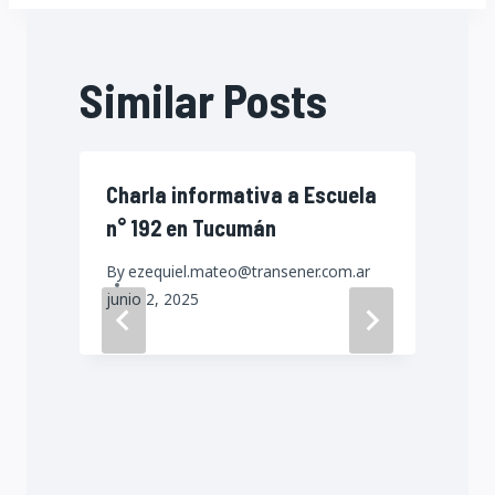
Similar Posts
Charla informativa a Escuela
n° 192 en Tucumán
By
ezequiel.mateo@transener.com.ar
junio 2, 2025
a