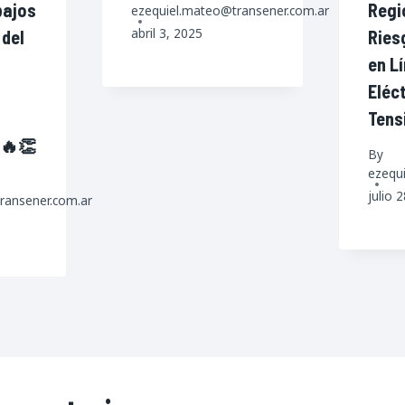
bajos
Regi
ezequiel.mateo@transener.com.ar
abril 3, 2025
 del
Ries
en L
Eléc
Tens
 🔥👏
By
ezequ
julio 
ransener.com.ar