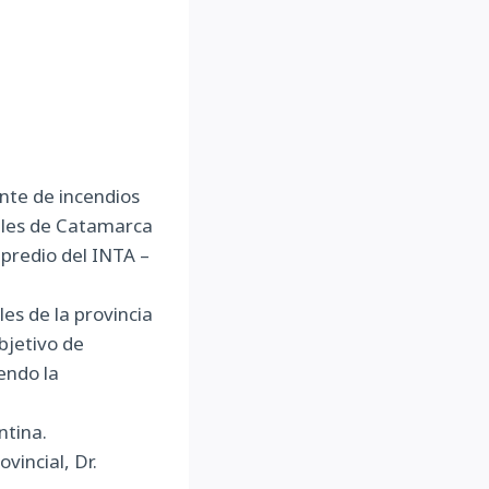
ente de incendios
tales de Catamarca
predio del INTA –
es de la provincia
bjetivo de
endo la
ntina.
vincial, Dr.