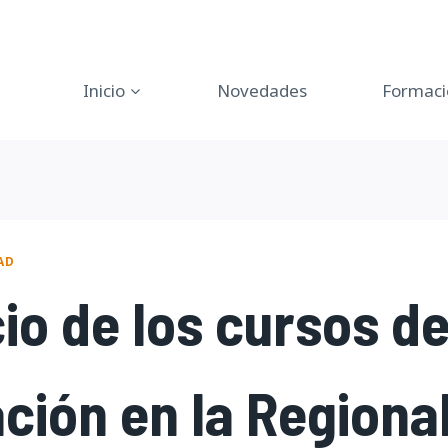
Inicio
Novedades
Formaci
AD
cio de los cursos d
ción en la Regiona