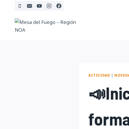
Skip
to
content
ACTIVIDAD
|
NOVED
📣Ini
forma