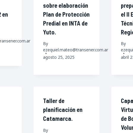
sobre elaboración
prep
2 en
Plan de Protección
el II
Predial en INTA de
Técn
Yuto.
Regi
ransener.com.ar
By
By
ezequiel.mateo@transener.com.ar
ezequ
agosto 25, 2025
abril 
Taller de
Capa
planificación en
Virt
Catamarca.
de B
Volu
By