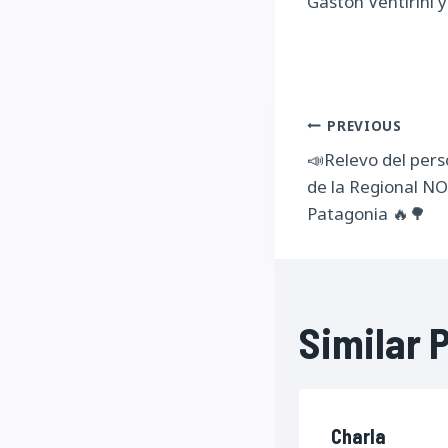
Gastón Ventirini 
Navegac
PREVIOUS
📣Relevo del pers
de
de la Regional NO
entrada
Patagonia 🔥🌳
Similar 
Charla