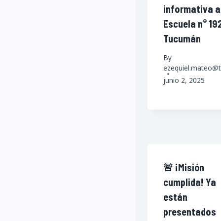
informativa a
Escuela n° 19
Tucumán
By
ezequiel.mateo@t
junio 2, 2025
🚨 ¡Misión
cumplida! Ya
están
presentados