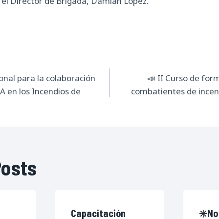
y el Director de Brigada, Damián López.
ión
onal para la colaboración
📣 II Curso de for
A en los Incendios de
combatientes de incen
s
Posts
Capacitación
✳️No