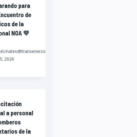
arando para
 Encuentro de
icos de la
onal NOA 💛
iel.mateo@transener.com.ar
23, 2026
citación
ual a personal
omberos
ntarios de la