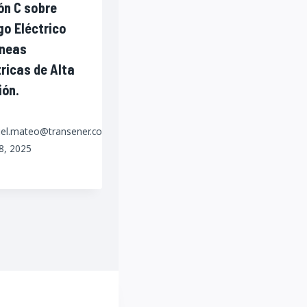
ón C sobre
go Eléctrico
íneas
tricas de Alta
ión.
iel.mateo@transener.com.ar
28, 2025