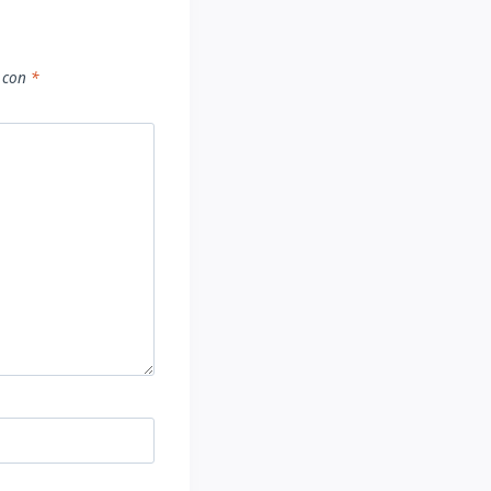
s con
*