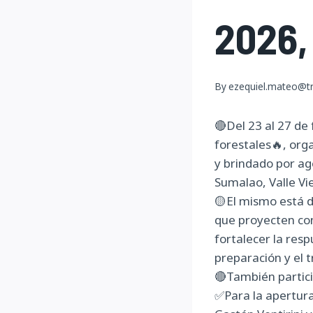
2026,
By
ezequiel.mateo@tr
🔴Del 23 al 27 de 
forestales🔥, org
y brindado por ag
Sumalao, Valle Vie
🟡El mismo está d
que proyecten con
fortalecer la res
preparación y el t
🔴También partici
✅Para la apertura 