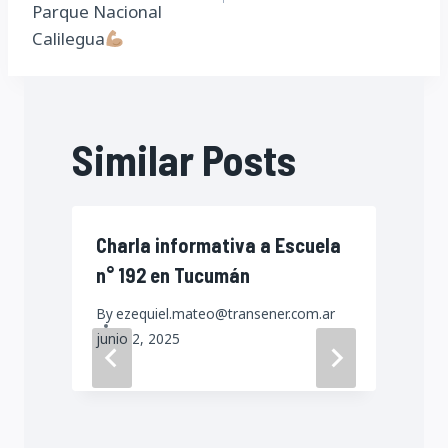
Parque Nacional
Calilegua
Similar Posts
Charla informativa a Escuela
n° 192 en Tucumán
By
ezequiel.mateo@transener.com.ar
junio 2, 2025
a