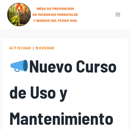
Skip
to
content
ACTIVIDAD
|
NOVEDAD
Nuevo Curso
de Uso y
Mantenimiento