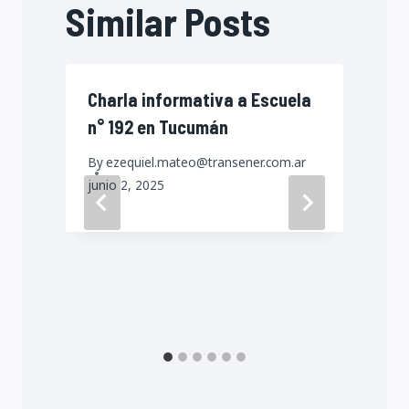
Similar Posts
Charla informativa a Escuela
n° 192 en Tucumán
By
ezequiel.mateo@transener.com.ar
junio 2, 2025
a