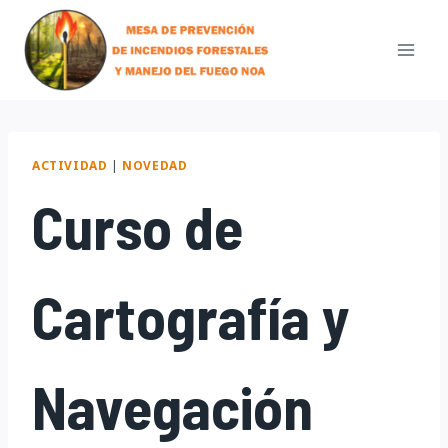
Skip
to
content
ACTIVIDAD
|
NOVEDAD
Curso de
Cartografía y
Navegación