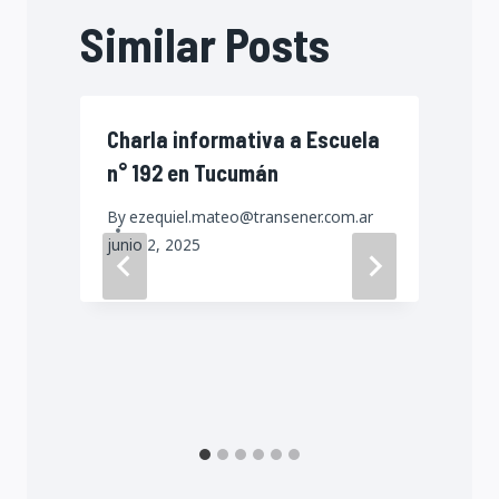
Similar Posts
Charla informativa a Escuela
n° 192 en Tucumán
By
ezequiel.mateo@transener.com.ar
junio 2, 2025
a