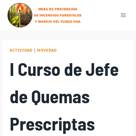
Skip
to
content
ACTIVIDAD
|
NOVEDAD
I Curso de Jefe
de Quemas
Prescriptas