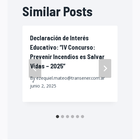
Similar Posts
Declaración de Interés
Educativo: “IV Concurso:
Prevenir Incendios es Salvar
Vidas – 2025”
j
By
ezequiel.mateo@transener.com.ar
junio 2, 2025