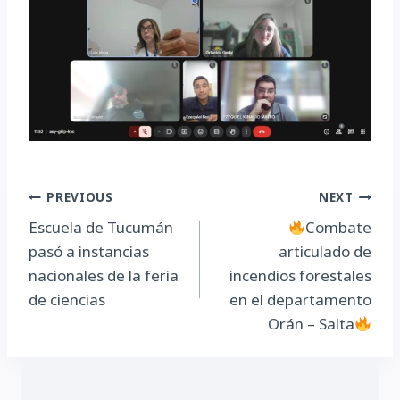
Navegación
PREVIOUS
NEXT
Escuela de Tucumán
Combate
de
pasó a instancias
articulado de
entradas
nacionales de la feria
incendios forestales
de ciencias
en el departamento
Orán – Salta