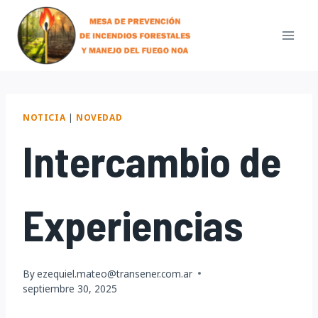
Skip
to
content
NOTICIA
|
NOVEDAD
Intercambio de
Experiencias
By
ezequiel.mateo@transener.com.ar
septiembre 30, 2025