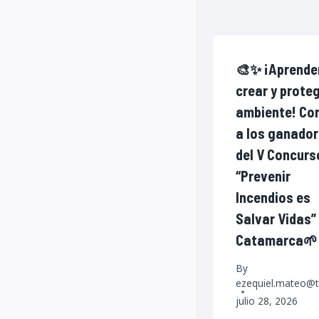
🎨✨ ¡Aprende
crear y proteg
ambiente! Co
a los ganado
del V Concurs
“Prevenir
Incendios es
Salvar Vidas”
Catamarca🌱
By
ezequiel.mateo@t
julio 28, 2026