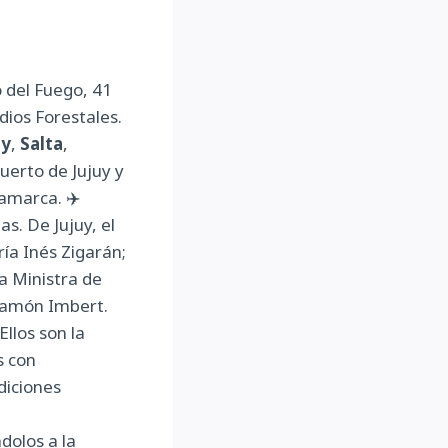
o del Fuego, 41
ios Forestales.
uy
,
Salta
,
puerto de Jujuy y
tamarca. ✈️
s. De Jujuy, el
ía Inés Zigarán;
la Ministra de
 Ramón Imbert.
Ellos son la
s con
diciones
olos a la