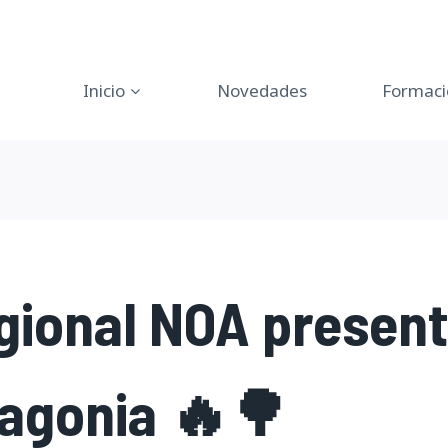
Inicio
Novedades
Formaci
gional NOA present
tagonia 🔥🌳