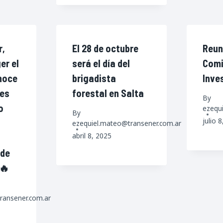
r,
El 28 de octubre
Reun
er el
será el día del
Comi
noce
brigadista
Inve
res
forestal en Salta
By
o
ezequ
By
julio 
ezequiel.mateo@transener.com.ar
abril 8, 2025
 de
🔥
ransener.com.ar