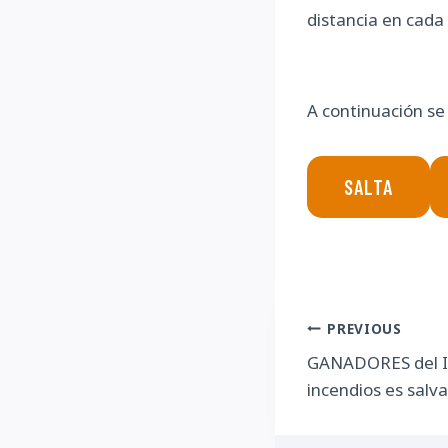
distancia en cada 
A continuación se 
SALTA
Navegac
PREVIOUS
GANADORES del II
de
incendios es salva
entrada