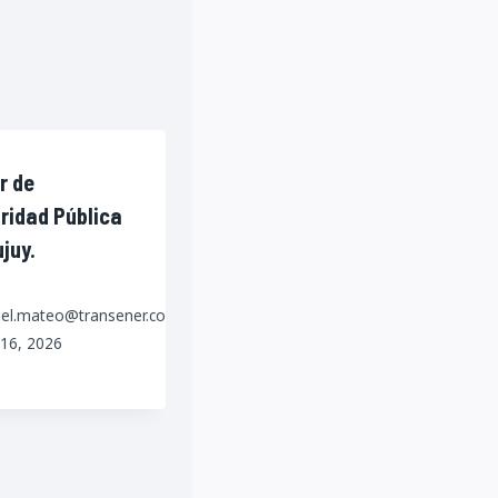
r de
ridad Pública
juy.
iel.mateo@transener.com.ar
16, 2026