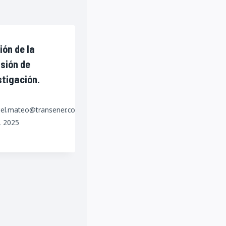
ión de la
sión de
stigación.
iel.mateo@transener.com.ar
8, 2025