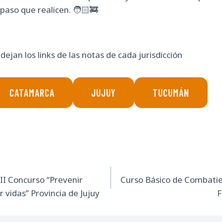
paso que realicen. 🧑🏻‍🚒
dejan los links de las notas de cada jurisdicción
CATAMARCA
JUJUY
TUCUMÁN
ión
I Concurso “Prevenir
Curso Básico de Combatie
r vidas” Provincia de Jujuy
F
s