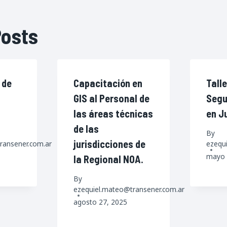
Posts
 de
Capacitación en
Talle
GIS al Personal de
Segu
las áreas técnicas
en Ju
de las
By
jurisdicciones de
ransener.com.ar
ezequ
mayo 
la Regional NOA.
By
ezequiel.mateo@transener.com.ar
agosto 27, 2025