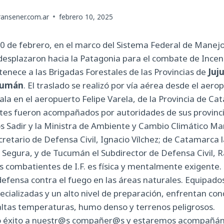
ansener.com.ar
febrero 10, 2025
, 10 de febrero, en el marco del Sistema Federal de Manej
esplazaron hacia la Patagonia para el combate de Incend
rtenece a las Brigadas Forestales de las Provincias de
Juj
cumán
. El traslado se realizó por vía aérea desde el aero
ala en el aeropuerto Felipe Varela, de la Provincia de Ca
es fueron acompañados por autoridades de sus provincia
 Sadir y la Ministra de Ambiente y Cambio Climático Mar
cretario de Defensa Civil, Ignacio Vílchez; de Catamarca 
 Segura, y de Tucumán el Subdirector de Defensa Civil,
os combatientes de I.F. es física y mentalmente exigente. 
defensa contra el fuego en las áreas naturales. Equipado
cializadas y un alto nivel de preparación, enfrentan con
ltas temperaturas, humo denso y terrenos peligrosos.
éxito a nuestr@s compañer@s y estaremos acompañánd