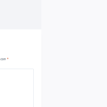
s con
*