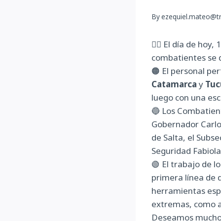
By
ezequiel.mateo@tr
👉🏻 El día de hoy
combatientes se d
🟠 El personal pe
Catamarca
y
Tu
luego con una esc
🔵 Los Combatient
Gobernador Carlos
de Salta, el Subse
Seguridad Fabiola
🟢 El trabajo de l
primera línea de 
herramientas espe
extremas, como a
Deseamos mucho 