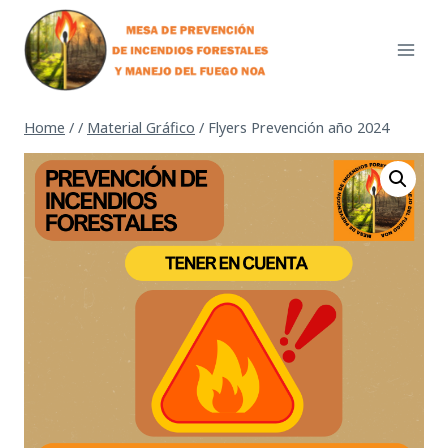
Skip
to
content
Home
/
/
Material Gráfico
/
Flyers Prevención año 2024