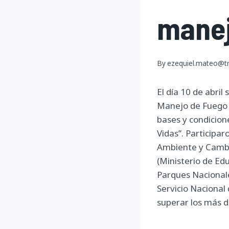
manej
By
ezequiel.mateo@tr
El día 10 de abril
Manejo de Fuego N
bases y condicione
Vidas”. Participar
Ambiente y Cambio
(Ministerio de Ed
Parques Nacional
Servicio Naciona
superar los más d