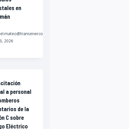
stales en
umán
iel.mateo@transener.com.ar
23, 2026
citación
ual a personal
omberos
ntarios de la
ón C sobre
go Eléctrico