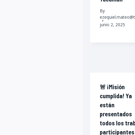
By
ezequiel.mateo@t
junio 2, 2025
🚨 ¡Misión
cumplida! Ya
están
presentados
todos los tra
participantes