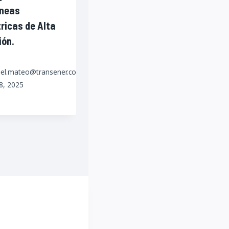
íneas
tricas de Alta
ión.
iel.mateo@transener.com.ar
28, 2025