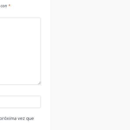
s con
*
 próxima vez que