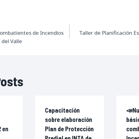
ión
Combatientes de Incendios
Taller de Planificación E
 del Valle
s
Posts
Capacitación
📣Nu
sobre elaboración
bási
2 en
Plan de Protección
comb
Predial en INTA de
Ince