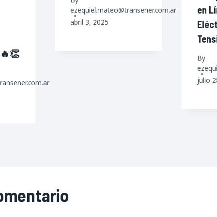
en L
ezequiel.mateo@transener.com.ar
abril 3, 2025
Eléc
Tens
 🔥👏
By
ezequ
julio 
ransener.com.ar
comentario