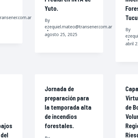
Yuto.
Fore
Tuc
ransener.com.ar
By
ezequiel.mateo@transener.com.ar
By
agosto 25, 2025
ezequ
abril 
Jornada de
Capa
preparación para
Virt
la temporada alta
de B
de incendios
Volu
bajos
forestales.
Regi
 del
Ries
By