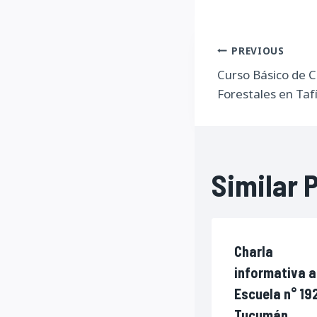
Navegac
PREVIOUS
Curso Básico de 
de
Forestales en Tafí
entrada
Similar 
Charla
informativa a
Escuela n° 19
Tucumán