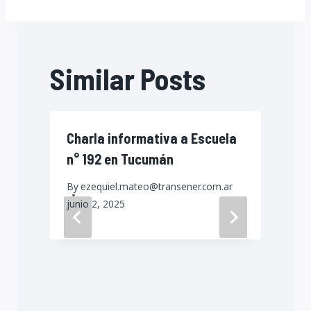
Similar Posts
Charla informativa a Escuela
n° 192 en Tucumán
By
ezequiel.mateo@transener.com.ar
junio 2, 2025
a