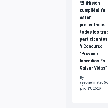
🚨 ¡Misión
cumplida! Ya
están
presentados
todos los tra
participantes
V Concurso
“Prevenir
Incendios Es
Salvar Vidas”
By
ezequiel.mateo@t
julio 27, 2026