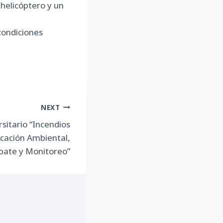
 helicóptero y un
 condiciones
NEXT
sitario “Incendios
ucación Ambiental,
bate y Monitoreo”