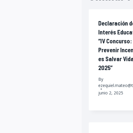
Declaración d
Interés Educa
“IV Concurso:
Prevenir Ince
es Salvar Vid
2025”
By
ezequiel.mateo@t
junio 2, 2025