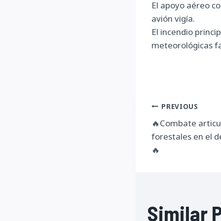
El apoyo aéreo co
avión vigía.
El incendio princi
meteorológicas fa
Navegac
PREVIOUS
🔥Combate articu
de
forestales en el 
entrada
🔥
Similar 