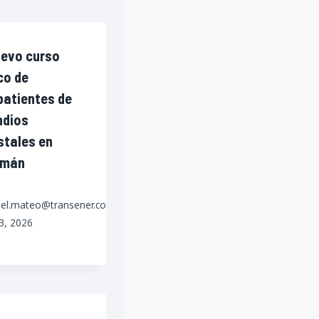
evo curso
co de
atientes de
ndios
stales en
umán
iel.mateo@transener.com.ar
23, 2026