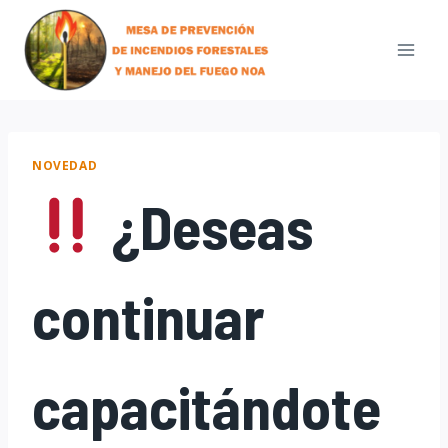
Skip
to
content
NOVEDAD
¿Deseas
continuar
capacitándote