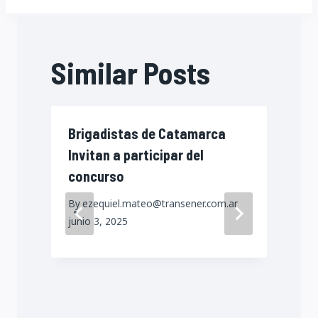
Similar Posts
Brigadistas de Catamarca
Invitan a participar del
concurso
n
By
ezequiel.mateo@transener.com.ar
–
junio 3, 2025
a